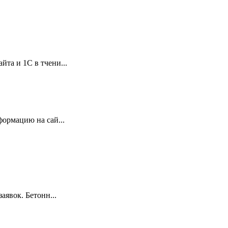
та и 1С в тчени...
ормацию на сай...
аявок. Бетонн...