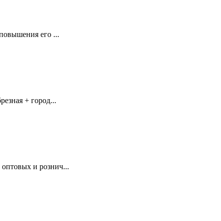
повышения его ...
езная + город...
оптовых и рознич...