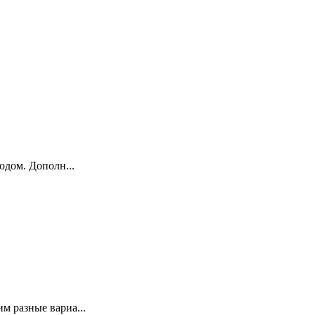
одом. Дополн...
м разные вариа...