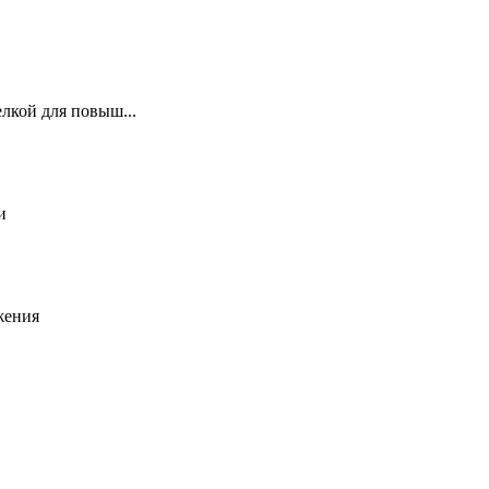
лкой для повыш...
и
жения