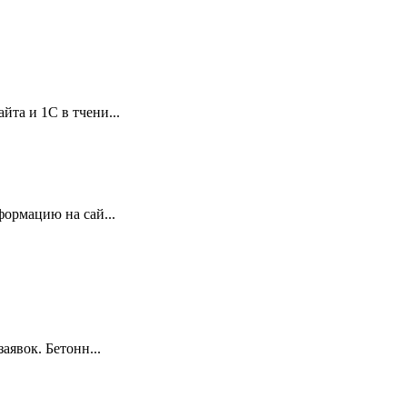
та и 1С в тчени...
ормацию на сай...
аявок. Бетонн...