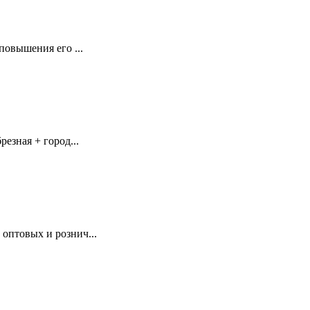
повышения его ...
езная + город...
оптовых и рознич...