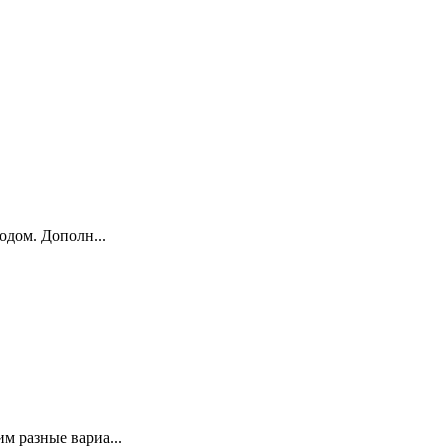
одом. Дополн...
м разные вариа...