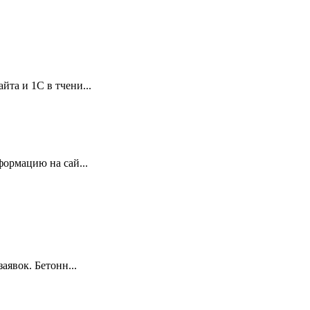
та и 1С в тчени...
ормацию на сай...
аявок. Бетонн...