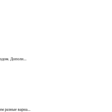
одом. Дополн...
м разные вариа...