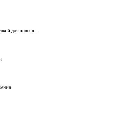
лкой для повыш...
и
жения