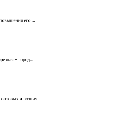
повышения его ...
езная + город...
оптовых и рознич...